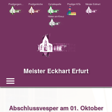
Predigergemeinde
Predigerkirche
Cyriakkapelle
Prediger KiTa
Meister Eckhart
Haken am Kreuz
Meister Eckhart Erfurt
Abschlussvesper am 01. Oktober